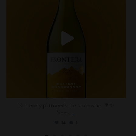
Not every plan needs the same wine. 🍷✨
Some
...
14
1