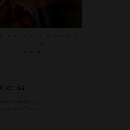
e moments just call for something
Wine can be en
a little
l
...
39
2
S SOCIALES
acebook.com/frontera
nstagram.com/frontera