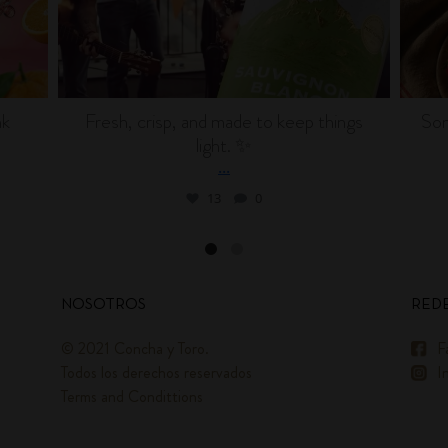
nk
Fresh, crisp, and made to keep things
Som
light. ✨
...
13
0
NOSOTROS
REDE
© 2021 Concha y Toro.
F
Todos los derechos reservados
I
Terms and Condittions