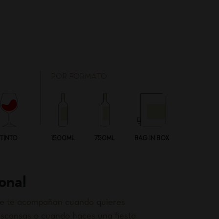
POR FORMATO
TINTO
1500ML
750ML
BAG IN BOX
onal
que te acompañan cuando quieres
scansas o cuando haces una fiesta