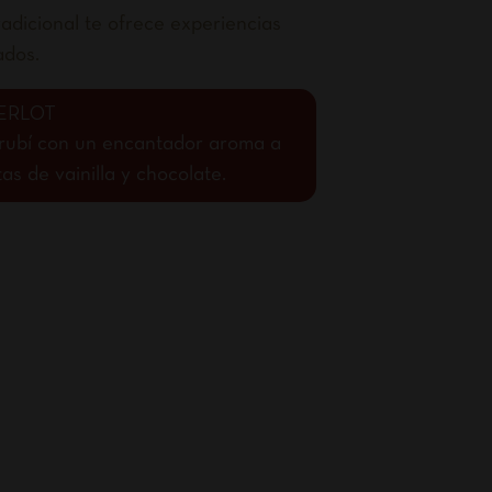
adicional te ofrece experiencias
ados.
ERLOT
o rubí con un encantador aroma a
s de vainilla y chocolate.