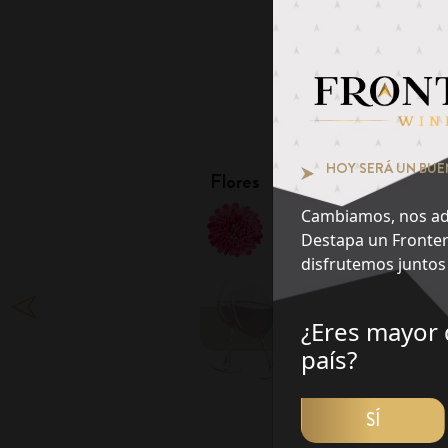
Pie
¿Qué notas te at
1
HOY SERÁ UN BUE
Flores
Frutas
Cambiamos, nos ad
Destapa un Fronter
disfrutemos juntos 
¿Eres mayor 
DES
país?
SÍ