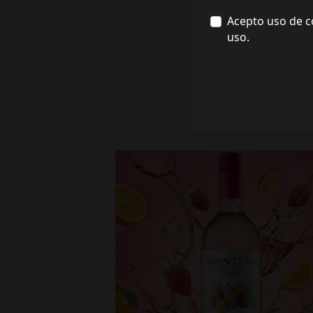
Acepto uso de c
uso.
fronterawines
Jul 16