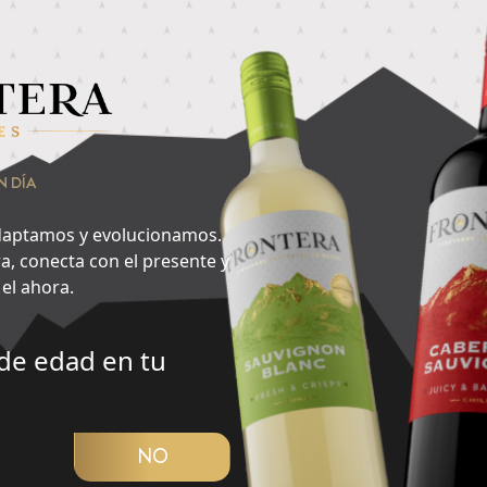
nsa en lo que quieres hacer ahora y encuentra aquí tu cepa id
raen más?
2
N DÍA
Especias
aptamos y evolucionamos.
a, conecta con el presente y
el ahora.
de edad en tu
CUBRIR PANORAMA
NO