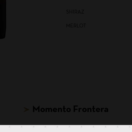
SHIRAZ
MERLOT
MALBEC
CARMENERE
SAUVIGNON BLANC
CABERNET SAUVIGNON
CHARDONNAY BAG IN BOX
Momento Frontera
SAUVIGNON BLANC BAG I
CABERNET SAUVIGNON BA
Hasta para tus ideas más locas, hay un Frontera.