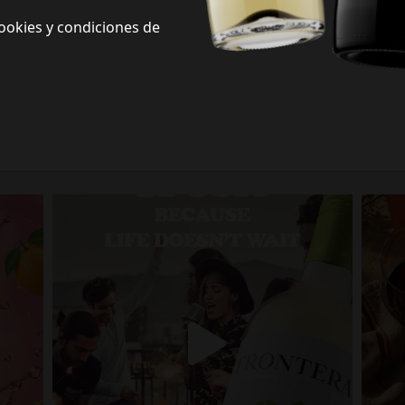
ookies y condiciones de
Frontera Redes Sociales
Siguenos en redes sociales y descubre nuevas formas de celebrar la vida
Porque la vida no espera.
fronterawines
Jul 13