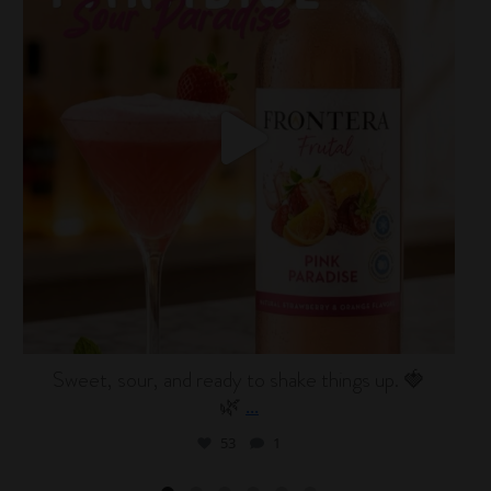
Sweet, sour, and ready to shake things up. 🍓
🌿
...
53
1