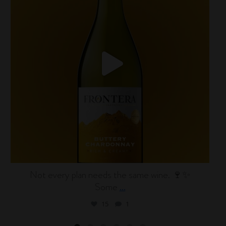
Not every plan needs the same wine. 🍷✨
Some
...
15
1