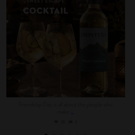
Friendship Day is all about the people who
make
...
28
2