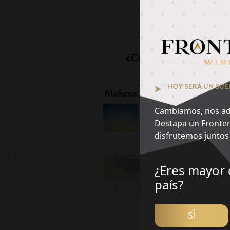
Pie
¿Cuál es tu momento fa
1
HOY SERÁ UN BUE
Mañana
Tarde
Cambiamos, nos ad
Destapa un Fronter
disfrutemos juntos 
¿Eres mayor 
DES
país?
SÍ