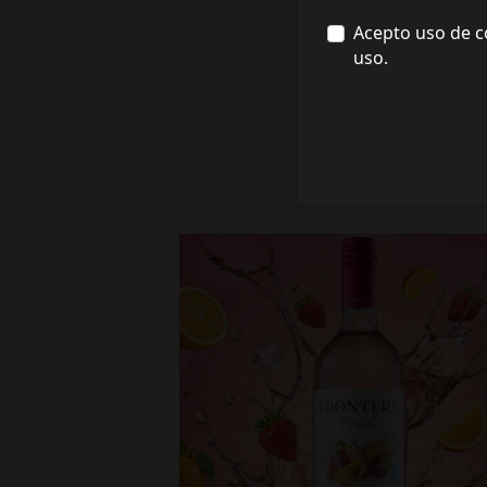
Acepto uso de c
uso.
fronterawines
Jul 16