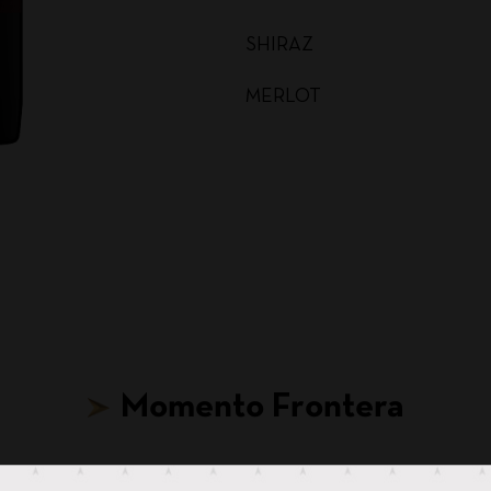
SHIRAZ
MERLOT
MALBEC
CARMENERE
SAUVIGNON BLANC
CABERNET SAUVIGNON
CHARDONNAY BAG IN BOX
Momento Frontera
SAUVIGNON BLANC BAG I
CABERNET SAUVIGNON BA
Hasta para tus ideas más locas, hay un Frontera.