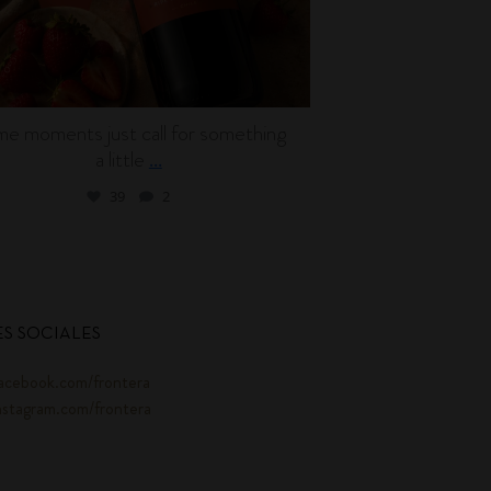
e moments just call for something
Wine can be en
a little
l
...
39
2
S SOCIALES
acebook.com/frontera
nstagram.com/frontera