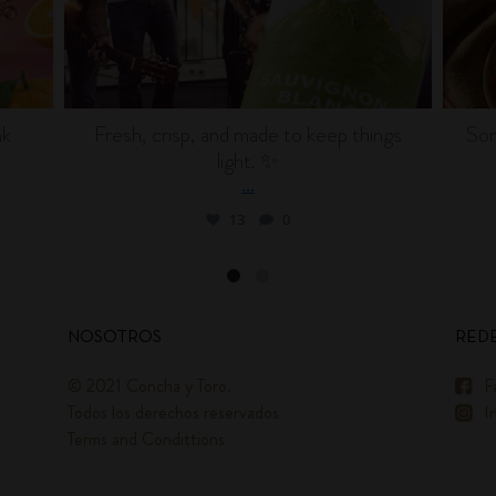
nk
Fresh, crisp, and made to keep things
Som
light. ✨
...
13
0
NOSOTROS
REDE
© 2021 Concha y Toro.
F
Todos los derechos reservados
I
Terms and Condittions