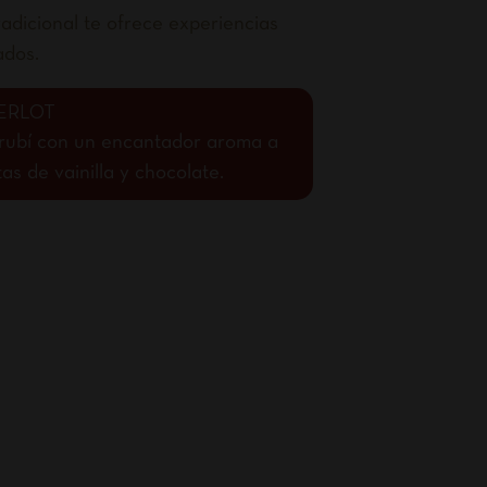
adicional te ofrece experiencias
ados.
ERLOT
o rubí con un encantador aroma a
s de vainilla y chocolate.