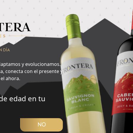
nsa en lo que quieres hacer ahora y encuentra aquí tu cepa id
vorito del día?
2
N DÍA
Noche
aptamos y evolucionamos.
a, conecta con el presente y
el ahora.
de edad en tu
CUBRIR PANORAMA
NO