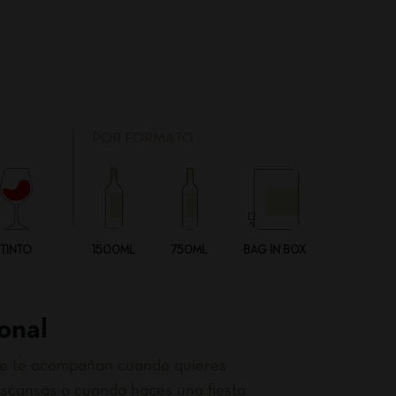
POR FORMATO
TINTO
1500ML
750ML
BAG IN BOX
onal
que te acompañan cuando quieres
scansas o cuando haces una fiesta