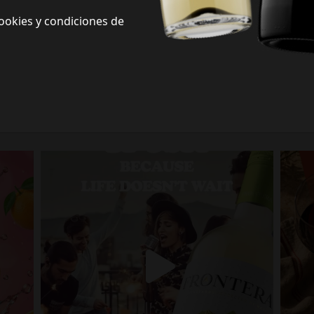
ookies y condiciones de
Frontera Redes Sociales
Siguenos en redes sociales y descubre nuevas formas de celebrar la vida
Porque la vida no espera.
fronterawines
Jul 13