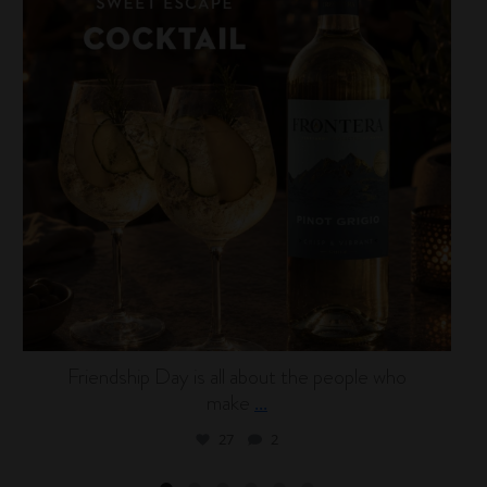
Friendship Day is all about the people who
make
...
27
2