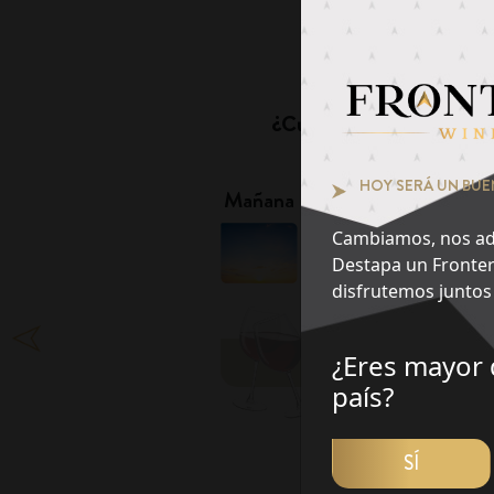
Pie
¿Cuál es tu momento fa
1
HOY SERÁ UN BUE
Mañana
Tarde
Cambiamos, nos ad
Destapa un Fronter
disfrutemos juntos 
¿Eres mayor 
DES
país?
SÍ