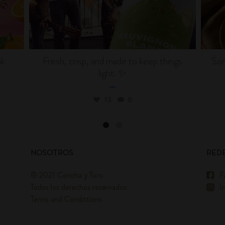
nk
Fresh, crisp, and made to keep things
Som
light. ✨
...
13
0
NOSOTROS
REDE
© 2021 Concha y Toro.
F
Todos los derechos reservados
I
Terms and Condittions