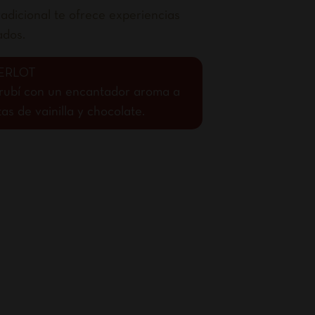
adicional te ofrece experiencias
ados.
ERLOT
o rubí con un encantador aroma a
s de vainilla y chocolate.