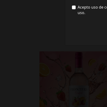
Acepto uso de c
uso.
fronterawines
Jul 16