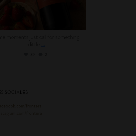
e moments just call for something
Wine can be en
a little
l
...
39
2
S SOCIALES
acebook.com/frontera
nstagram.com/frontera