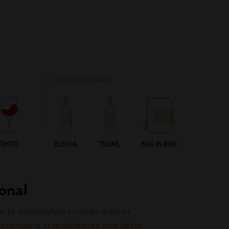
POR FORMATO
TINTO
1500ML
750ML
BAG IN BOX
onal
que te acompañan cuando quieres
scansas o cuando haces una fiesta