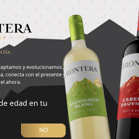
nsa en lo que quieres hacer ahora y encuentra aquí tu cepa id
vorito del día?
2
N DÍA
Noche
aptamos y evolucionamos.
a, conecta con el presente y
el ahora.
de edad en tu
CUBRIR PANORAMA
NO