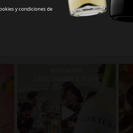
ookies y condiciones de
Frontera Redes Sociales
Siguenos en redes sociales y descubre nuevas formas de celebrar la vida
Porque la vida no espera.
fronterawines
Jul 13