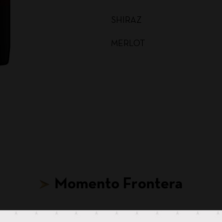
SHIRAZ
MERLOT
MALBEC
CARMENERE
SAUVIGNON BLANC
CABERNET SAUVIGNON
CHARDONNAY BAG IN BOX
Momento Frontera
SAUVIGNON BLANC BAG I
CABERNET SAUVIGNON BA
Hasta para tus ideas más locas, hay un Frontera.