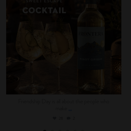
Friendship Day is all about the people who
make
...
28
2