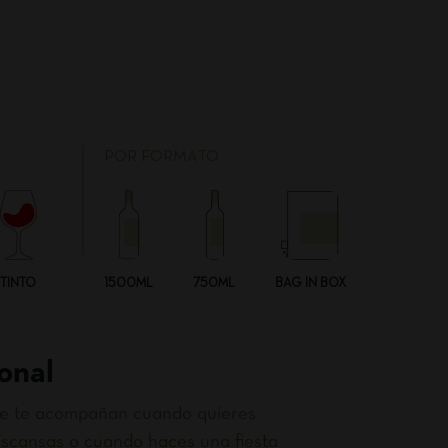
POR FORMATO
TINTO
1500ML
750ML
BAG IN BOX
onal
que te acompañan cuando quieres
scansas o cuando haces una fiesta