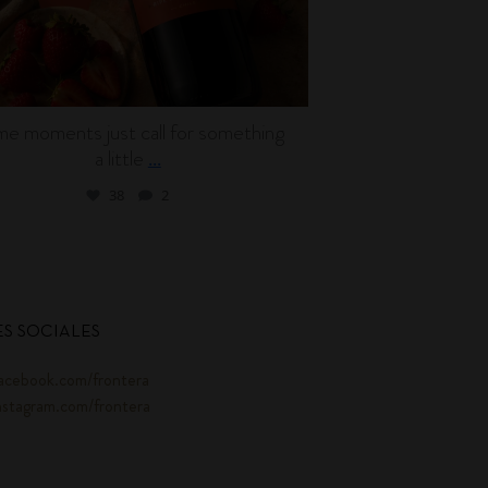
e moments just call for something
Wine can be en
a little
l
...
38
2
S SOCIALES
acebook.com/frontera
nstagram.com/frontera