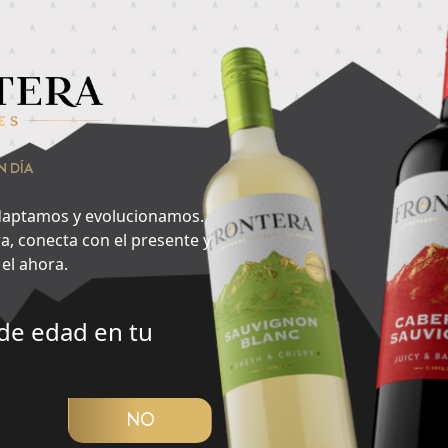
nsa en lo que quieres hacer ahora y encuentra aquí tu cepa id
vorito del día?
2
N DÍA
Noche
aptamos y evolucionamos.
a, conecta con el presente y
el ahora.
de edad en tu
CUBRIR PANORAMA
NO