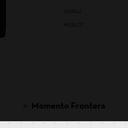
SHIRAZ
MERLOT
MALBEC
CARMENERE
SAUVIGNON BLANC
CABERNET SAUVIGNON
CHARDONNAY BAG IN BOX
Momento Frontera
SAUVIGNON BLANC BAG I
CABERNET SAUVIGNON BA
Hasta para tus ideas más locas, hay un Frontera.