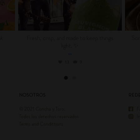
nk
Fresh, crisp, and made to keep things
Som
light. ✨
...
13
0
NOSOTROS
REDE
© 2021 Concha y Toro.
F
Todos los derechos reservados
I
Terms and Condittions