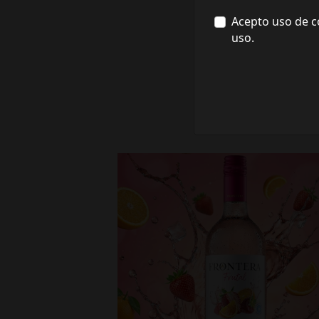
Acepto uso de c
uso.
fronterawines
Jul 16