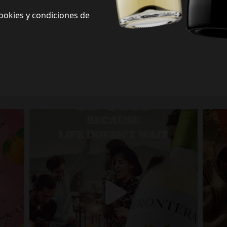
ookies y condiciones de
Frontera Redes Sociales
Siguenos en redes sociales y descubre nuevas formas de celebrar la vida
Porque la vida no espera.
fronterawines
Jul 13