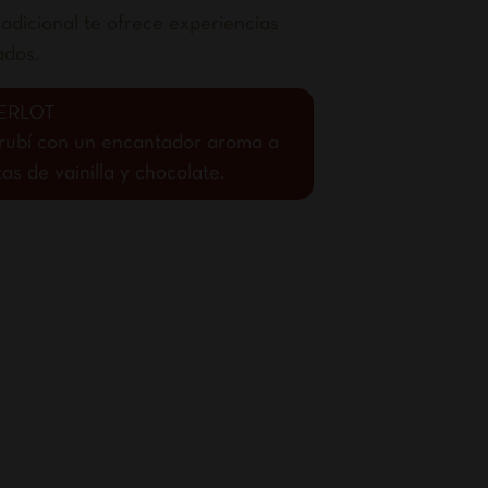
adicional te ofrece experiencias
ados.
ERLOT
o rubí con un encantador aroma a
s de vainilla y chocolate.