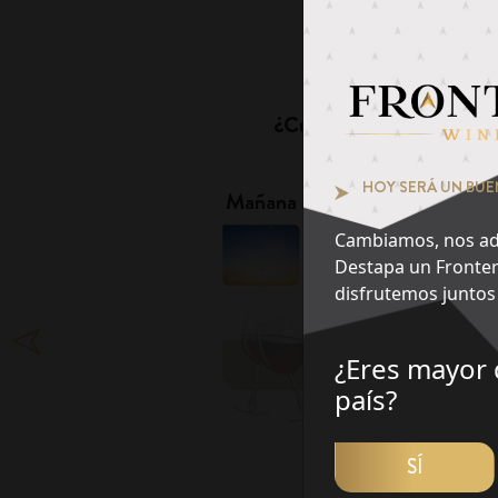
Pie
¿Cuál es tu momento fa
1
HOY SERÁ UN BUE
Mañana
Tarde
Cambiamos, nos ad
Destapa un Fronter
disfrutemos juntos 
¿Eres mayor 
DES
país?
SÍ