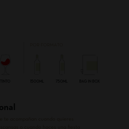
POR FORMATO
TINTO
1500ML
750ML
BAG IN BOX
onal
que te acompañan cuando quieres
scansas o cuando haces una fiesta