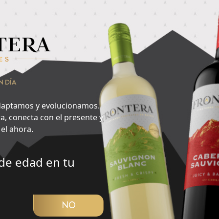
nsa en lo que quieres hacer ahora y encuentra aquí tu cepa id
vorito del día?
2
N DÍA
Noche
aptamos y evolucionamos.
a, conecta con el presente y
el ahora.
de edad en tu
CUBRIR PANORAMA
NO