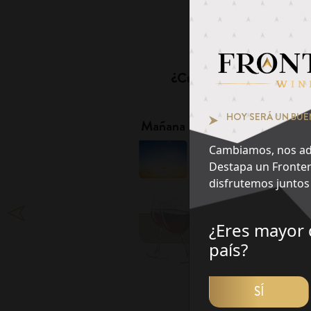
Pie
¿Cuál es tu momento fa
1
HOY SERÁ UN BUE
Mañana
Tarde
Cambiamos, nos ad
Destapa un Fronter
disfrutemos juntos 
¿Eres mayor 
DES
país?
SÍ