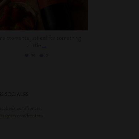
e moments just call for something
Wine can be en
a little
l
...
39
2
S SOCIALES
acebook.com/frontera
nstagram.com/frontera