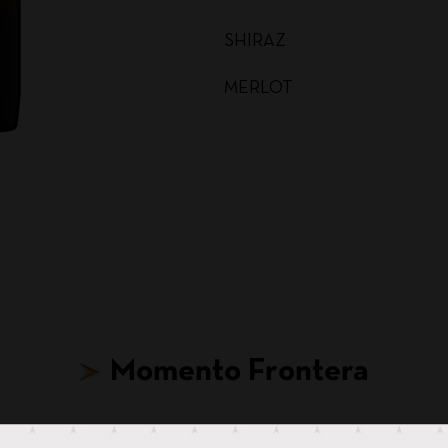
SHIRAZ
MERLOT
MALBEC
CARMENERE
SAUVIGNON BLANC
CABERNET SAUVIGNON
CHARDONNAY BAG IN BOX
Momento Frontera
SAUVIGNON BLANC BAG I
CABERNET SAUVIGNON BA
Hasta para tus ideas más locas, hay un Frontera.