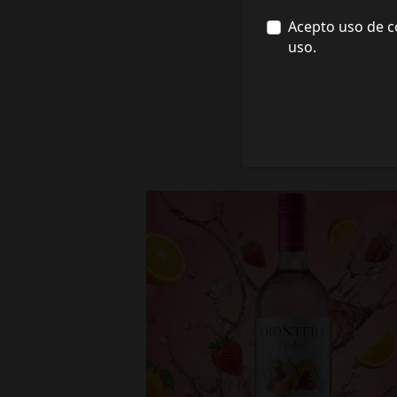
Acepto uso de c
uso.
fronterawines
Jul 16