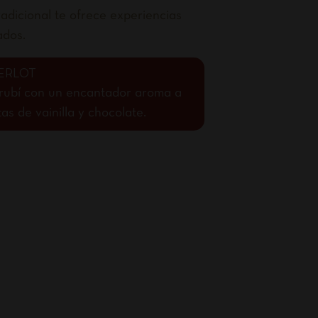
adicional te ofrece experiencias
ados.
ERLOT
o rubí con un encantador aroma a
s de vainilla y chocolate.