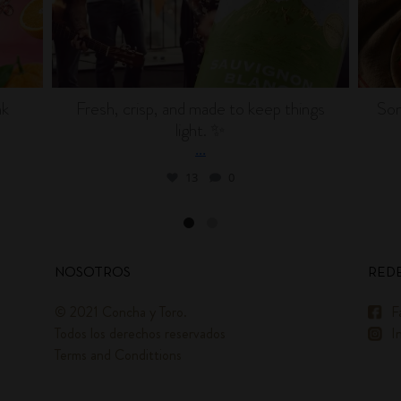
nk
Fresh, crisp, and made to keep things
Som
light. ✨
...
13
0
NOSOTROS
REDE
© 2021 Concha y Toro.
F
Todos los derechos reservados
I
Terms and Condittions