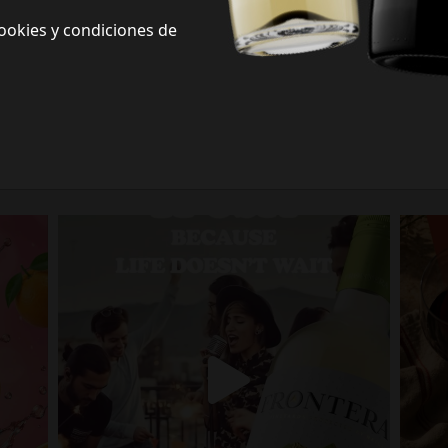
ookies y condiciones de
Frontera Redes Sociales
Siguenos en redes sociales y descubre nuevas formas de celebrar la vida
Porque la vida no espera.
fronterawines
Jul 13