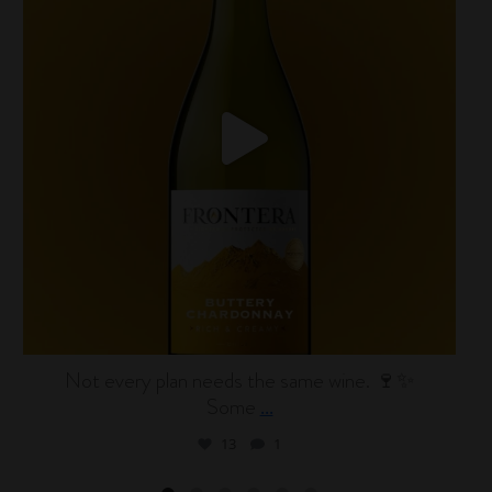
Not every plan needs the same wine. 🍷✨
Some
...
13
1