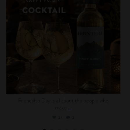
Friendship Day is all about the people who
make
...
27
2