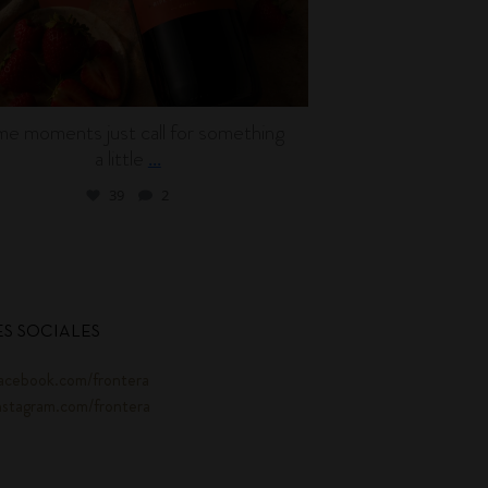
e moments just call for something
Wine can be en
a little
l
...
39
2
S SOCIALES
acebook.com/frontera
nstagram.com/frontera