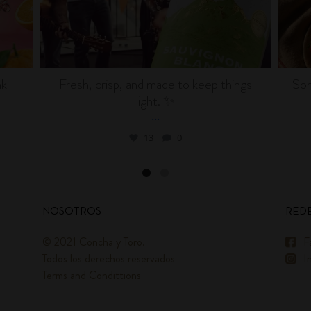
nk
Fresh, crisp, and made to keep things
Som
light. ✨
...
13
0
NOSOTROS
REDE
© 2021 Concha y Toro.
F
Todos los derechos reservados
I
Terms and Condittions