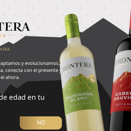
nsa en lo que quieres hacer ahora y encuentra aquí tu cepa id
raen más?
2
N DÍA
Especias
aptamos y evolucionamos.
a, conecta con el presente y
el ahora.
de edad en tu
CUBRIR PANORAMA
NO