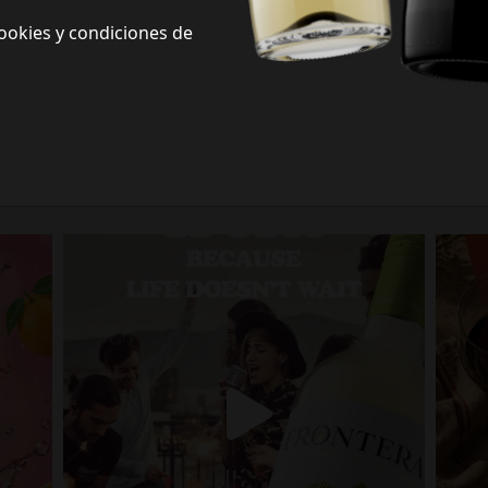
ookies y condiciones de
Frontera Redes Sociales
Siguenos en redes sociales y descubre nuevas formas de celebrar la vida
Porque la vida no espera.
fronterawines
Jul 13