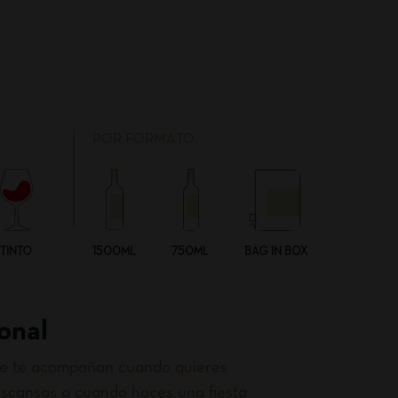
POR FORMATO
TINTO
1500ML
750ML
BAG IN BOX
onal
que te acompañan cuando quieres
scansas o cuando haces una fiesta