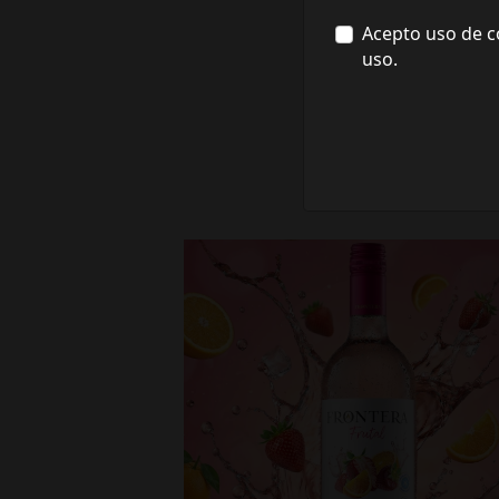
Acepto uso de c
uso.
fronterawines
Jul 16