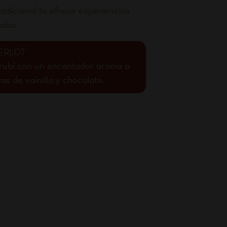
adicional te ofrece experiencias
ados.
ERLOT
o rubí con un encantador aroma a
s de vainilla y chocolate.