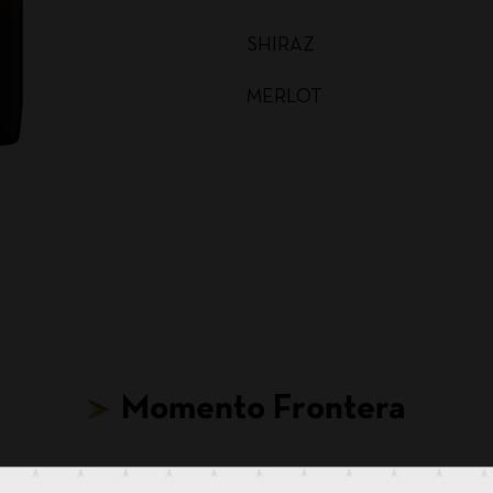
SHIRAZ
MERLOT
MALBEC
CARMENERE
SAUVIGNON BLANC
CABERNET SAUVIGNON
CHARDONNAY BAG IN BOX
Momento Frontera
SAUVIGNON BLANC BAG I
CABERNET SAUVIGNON BA
Hasta para tus ideas más locas, hay un Frontera.