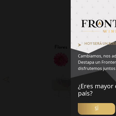
Pie
¿Qué notas te at
1
HOY SERÁ UN BUE
Flores
Frutas
Cambiamos, nos ad
Destapa un Fronter
disfrutemos juntos 
¿Eres mayor 
DES
país?
SÍ