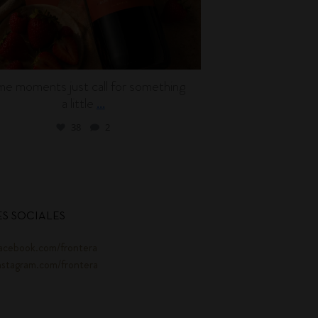
e moments just call for something
Wine can be en
a little
l
...
38
2
S SOCIALES
acebook.com/frontera
nstagram.com/frontera