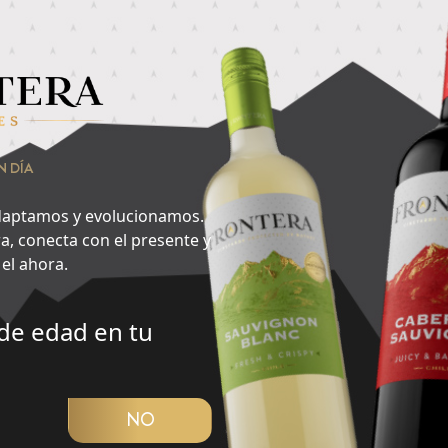
nsa en lo que quieres hacer ahora y encuentra aquí tu cepa id
raen más?
2
N DÍA
Especias
aptamos y evolucionamos.
a, conecta con el presente y
el ahora.
de edad en tu
CUBRIR PANORAMA
NO