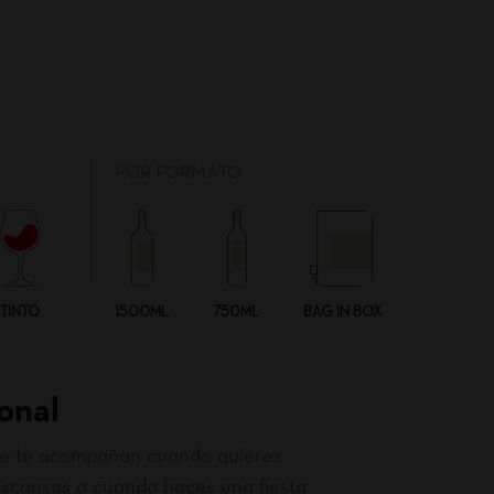
POR FORMATO
TINTO
1500ML
750ML
BAG IN BOX
onal
que te acompañan cuando quieres
scansas o cuando haces una fiesta