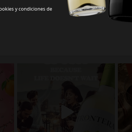
ookies y condiciones de
Frontera Redes Sociales
Siguenos en redes sociales y descubre nuevas formas de celebrar la vida
Porque la vida no espera.
fronterawines
Jul 13