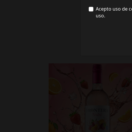
Acepto uso de c
uso.
fronterawines
Jul 16