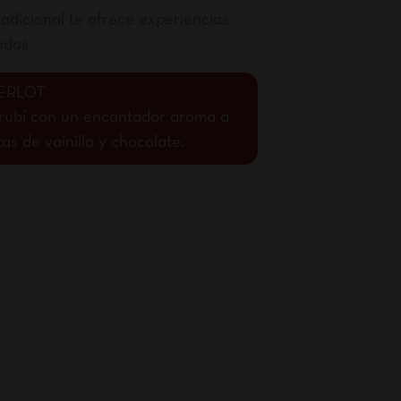
adicional te ofrece experiencias
ados.
ERLOT
o rubí con un encantador aroma a
s de vainilla y chocolate.