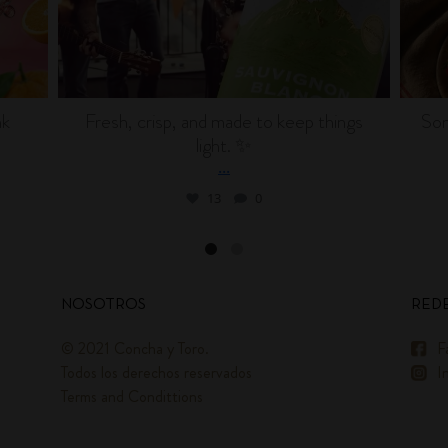
nk
Fresh, crisp, and made to keep things
Som
light. ✨
...
13
0
NOSOTROS
REDE
© 2021 Concha y Toro.
F
Todos los derechos reservados
I
Terms and Condittions