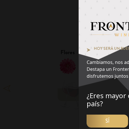
Pie
¿Qué notas te at
1
HOY SERÁ UN BUE
Flores
Frutas
Cambiamos, nos ad
Destapa un Fronter
disfrutemos juntos 
¿Eres mayor 
DES
país?
SÍ