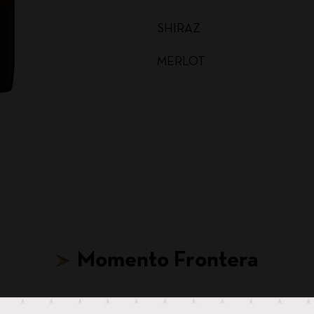
SHIRAZ
MERLOT
MALBEC
CARMENERE
SAUVIGNON BLANC
CABERNET SAUVIGNON
CHARDONNAY BAG IN BOX
Momento Frontera
SAUVIGNON BLANC BAG I
CABERNET SAUVIGNON BA
Hasta para tus ideas más locas, hay un Frontera.