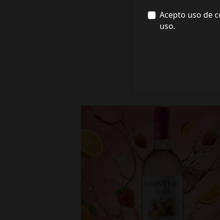
Acepto uso de c
uso.
fronterawines
Jul 16