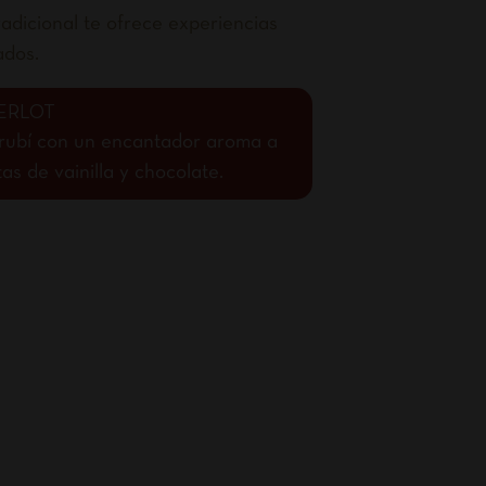
adicional te ofrece experiencias
ados.
ERLOT
o rubí con un encantador aroma a
s de vainilla y chocolate.