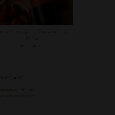
e moments just call for something
Wine can be en
a little
l
...
38
2
S SOCIALES
acebook.com/frontera
nstagram.com/frontera