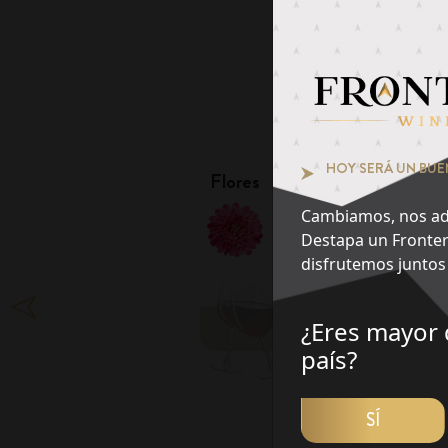
Pie
¿Qué notas te at
1
HOY SERÁ UN BUE
Flores
Frutas
Cambiamos, nos ad
Destapa un Fronter
disfrutemos juntos 
¿Eres mayor 
DES
país?
SÍ