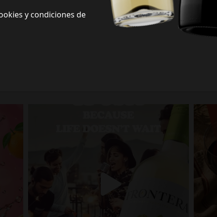
ookies y condiciones de
Frontera Redes Sociales
Siguenos en redes sociales y descubre nuevas formas de celebrar la vida
Porque la vida no espera.
fronterawines
Jul 13