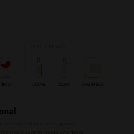
POR FORMATO
TINTO
1500ML
750ML
BAG IN BOX
onal
que te acompañan cuando quieres
scansas o cuando haces una fiesta