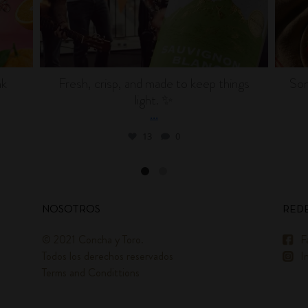
nk
Fresh, crisp, and made to keep things
Som
light. ✨
...
13
0
NOSOTROS
REDE
© 2021 Concha y Toro.
F
Todos los derechos reservados
I
Terms and Condittions