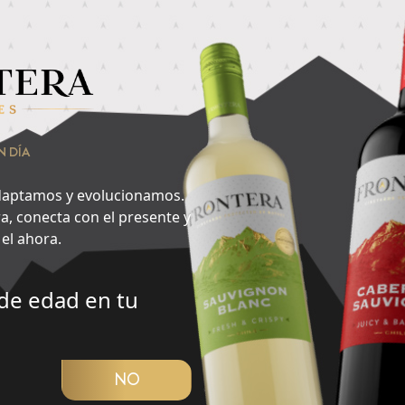
nsa en lo que quieres hacer ahora y encuentra aquí tu cepa id
raen más?
2
N DÍA
Especias
aptamos y evolucionamos.
a, conecta con el presente y
el ahora.
de edad en tu
CUBRIR PANORAMA
NO