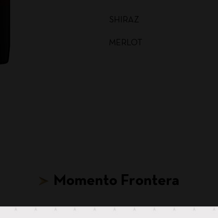
SHIRAZ
MERLOT
MALBEC
CARMENERE
SAUVIGNON BLANC
CABERNET SAUVIGNON
CHARDONNAY BAG IN BOX
Momento Frontera
SAUVIGNON BLANC BAG I
CABERNET SAUVIGNON BA
Hasta para tus ideas más locas, hay un Frontera.