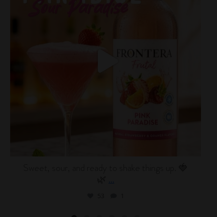
Sweet, sour, and ready to shake things up. 🍓
🌿
...
53
1