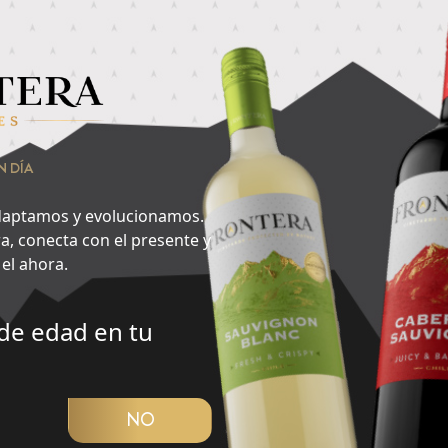
nsa en lo que quieres hacer ahora y encuentra aquí tu cepa id
vorito del día?
2
N DÍA
Noche
aptamos y evolucionamos.
a, conecta con el presente y
el ahora.
de edad en tu
CUBRIR PANORAMA
NO