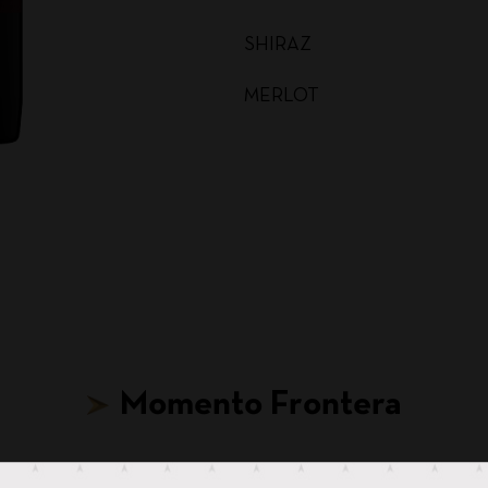
SHIRAZ
MERLOT
MALBEC
CARMENERE
SAUVIGNON BLANC
CABERNET SAUVIGNON
CHARDONNAY BAG IN BOX
Momento Frontera
SAUVIGNON BLANC BAG I
CABERNET SAUVIGNON BA
Hasta para tus ideas más locas, hay un Frontera.