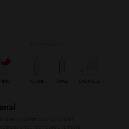
POR FORMATO
TINTO
1500ML
750ML
BAG IN BOX
onal
que te acompañan cuando quieres
scansas o cuando haces una fiesta