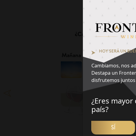
Pie
¿Cuál es tu momento fa
1
HOY SERÁ UN BUE
Mañana
Tarde
Cambiamos, nos ad
Destapa un Fronter
disfrutemos juntos 
¿Eres mayor 
DES
país?
SÍ