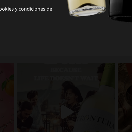
ookies y condiciones de
Frontera Redes Sociales
Siguenos en redes sociales y descubre nuevas formas de celebrar la vida
Porque la vida no espera.
fronterawines
Jul 13