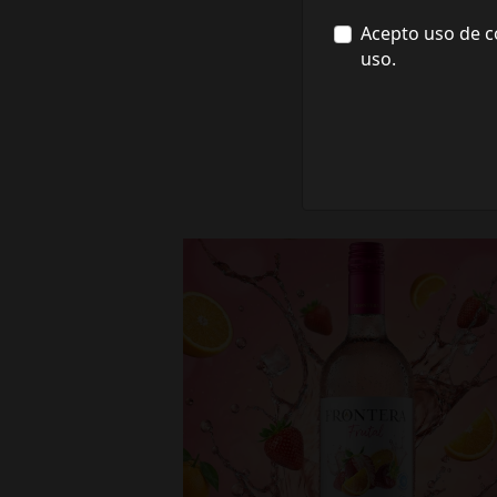
Acepto uso de c
uso.
fronterawines
Jul 16