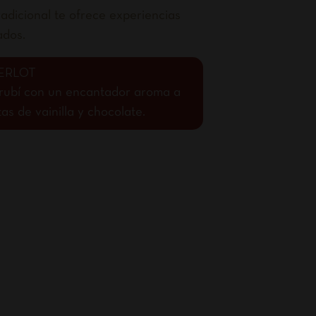
adicional te ofrece experiencias
ados.
ERLOT
o rubí con un encantador aroma a
s de vainilla y chocolate.