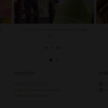
nk
Fresh, crisp, and made to keep things
Som
light. ✨
...
13
0
NOSOTROS
REDE
© 2021 Concha y Toro.
F
Todos los derechos reservados
I
Terms and Condittions