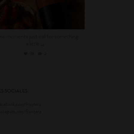
e moments just call for something
Wine can be en
a little
l
...
38
2
S SOCIALES
acebook.com/frontera
nstagram.com/frontera