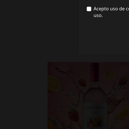
Acepto uso de c
uso.
fronterawines
Jul 16