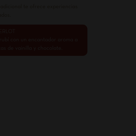
adicional te ofrece experiencias
ados.
ERLOT
o rubí con un encantador aroma a
s de vainilla y chocolate.