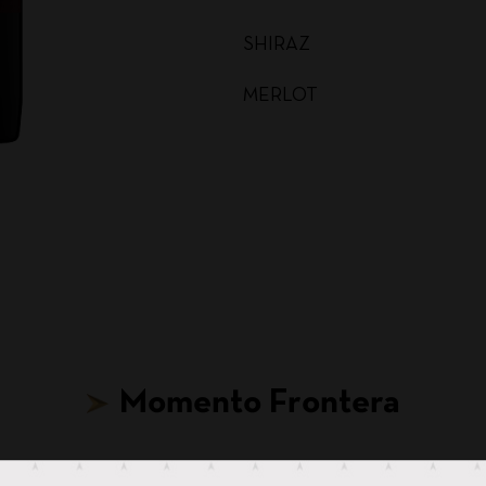
SHIRAZ
MERLOT
MALBEC
CARMENERE
SAUVIGNON BLANC
CABERNET SAUVIGNON
CHARDONNAY BAG IN BOX
Momento Frontera
SAUVIGNON BLANC BAG I
CABERNET SAUVIGNON BA
Hasta para tus ideas más locas, hay un Frontera.