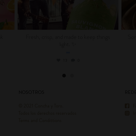
nk
Fresh, crisp, and made to keep things
Som
light. ✨
...
13
0
NOSOTROS
REDE
© 2021 Concha y Toro.
F
Todos los derechos reservados
I
Terms and Condittions