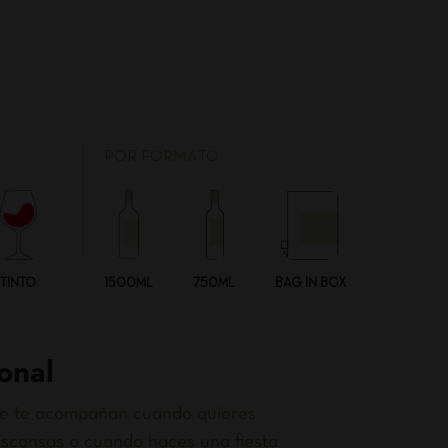
POR FORMATO
TINTO
1500ML
750ML
BAG IN BOX
onal
que te acompañan cuando quieres
scansas o cuando haces una fiesta