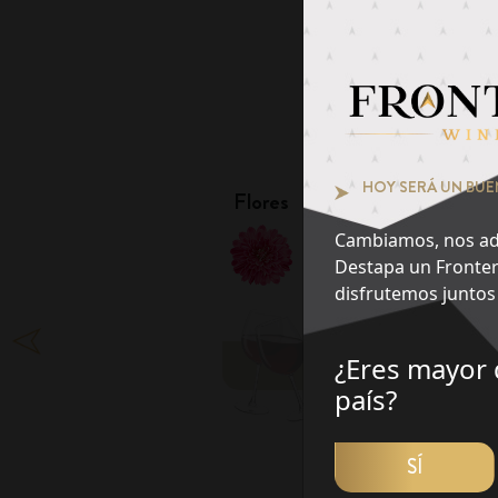
Pie
¿Qué notas te at
1
HOY SERÁ UN BUE
Flores
Frutas
Cambiamos, nos ad
Destapa un Fronter
disfrutemos juntos 
¿Eres mayor 
DES
país?
SÍ