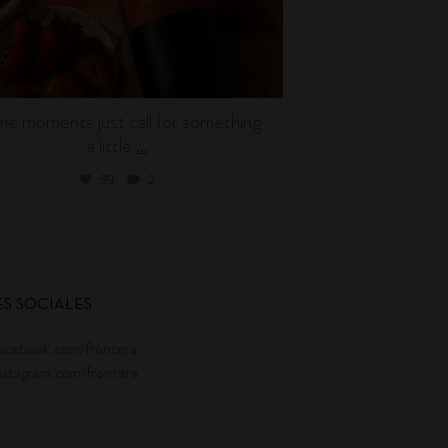
e moments just call for something
Wine can be en
a little
l
...
39
2
S SOCIALES
acebook.com/frontera
nstagram.com/frontera