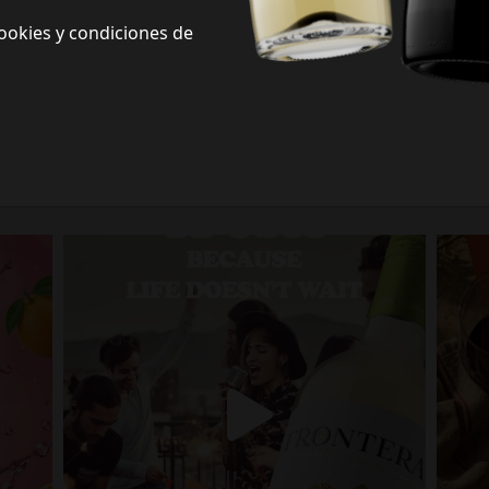
ookies y condiciones de
Frontera Redes Sociales
Siguenos en redes sociales y descubre nuevas formas de celebrar la vida
Porque la vida no espera.
fronterawines
Jul 13