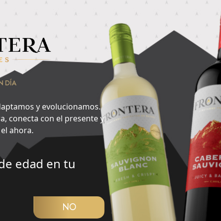
nsa en lo que quieres hacer ahora y encuentra aquí tu cepa id
raen más?
2
N DÍA
Especias
aptamos y evolucionamos.
a, conecta con el presente y
el ahora.
de edad en tu
CUBRIR PANORAMA
NO