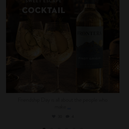
Friendship Day is all about the people who
make
...
30
4