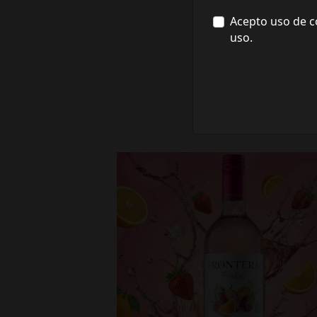
Acepto uso de c
uso.
fronterawines
Jul 16