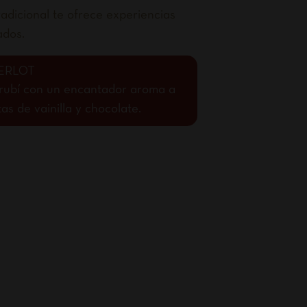
adicional te ofrece experiencias
ados.
ERLOT
o rubí con un encantador aroma a
s de vainilla y chocolate.