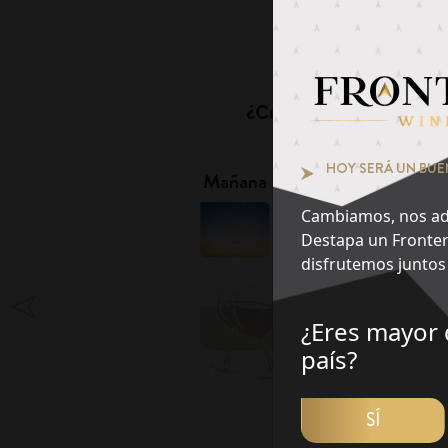
Pie
¿Cuál es tu momento fa
1
HOY SERÁ UN BUE
Mañana
Tarde
Cambiamos, nos ad
Destapa un Fronter
disfrutemos juntos 
¿Eres mayor 
DES
país?
SÍ