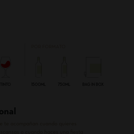
POR FORMATO
TINTO
1500ML
750ML
BAG IN BOX
onal
que te acompañan cuando quieres
scansas o cuando haces una fiesta