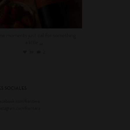
e moments just call for something
Wine can be en
a little
l
...
39
2
S SOCIALES
acebook.com/frontera
nstagram.com/frontera