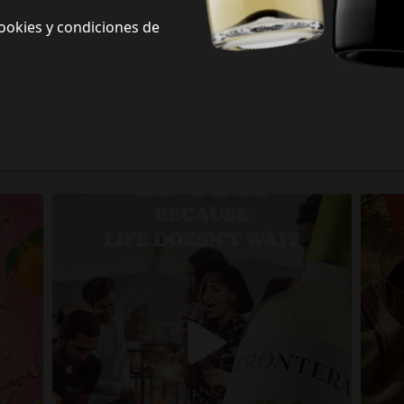
ookies y condiciones de
Frontera Redes Sociales
Siguenos en redes sociales y descubre nuevas formas de celebrar la vida
Porque la vida no espera.
fronterawines
Jul 13