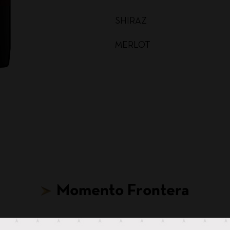
SHIRAZ
MERLOT
MALBEC
CARMENERE
SAUVIGNON BLANC
CABERNET SAUVIGNON
CHARDONNAY BAG IN BOX
Momento Frontera
SAUVIGNON BLANC BAG I
CABERNET SAUVIGNON BA
Hasta para tus ideas más locas, hay un Frontera.