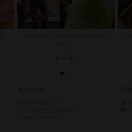
nk
Fresh, crisp, and made to keep things
Som
light. ✨
...
13
0
NOSOTROS
REDE
© 2021 Concha y Toro.
F
Todos los derechos reservados
I
Terms and Condittions