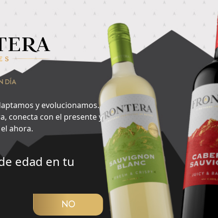
nsa en lo que quieres hacer ahora y encuentra aquí tu cepa id
vorito del día?
2
N DÍA
Noche
aptamos y evolucionamos.
a, conecta con el presente y
el ahora.
de edad en tu
CUBRIR PANORAMA
NO