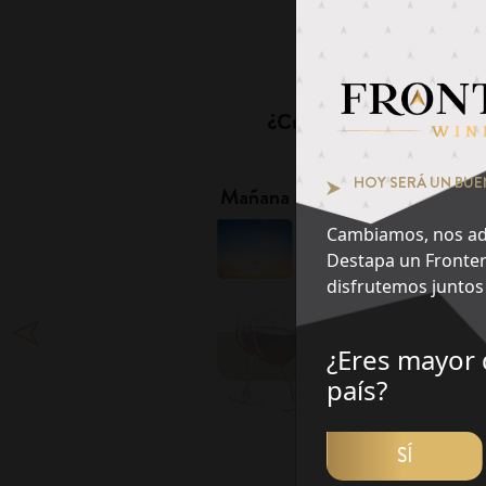
Pie
¿Cuál es tu momento fa
1
HOY SERÁ UN BUE
Mañana
Tarde
Cambiamos, nos ad
Destapa un Fronter
disfrutemos juntos 
¿Eres mayor 
DES
país?
SÍ