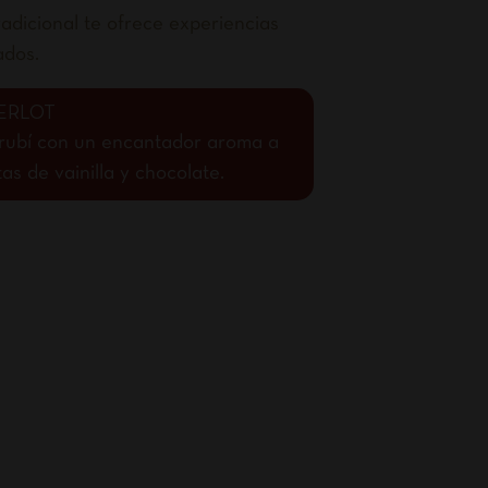
adicional te ofrece experiencias
ados.
ERLOT
o rubí con un encantador aroma a
s de vainilla y chocolate.