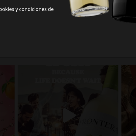
ookies y condiciones de
Frontera Redes Sociales
Siguenos en redes sociales y descubre nuevas formas de celebrar la vida
Porque la vida no espera.
fronterawines
Jul 13