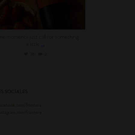
e moments just call for something
Wine can be en
a little
l
...
38
2
S SOCIALES
acebook.com/frontera
nstagram.com/frontera