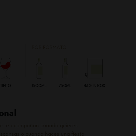
POR FORMATO
TINTO
1500ML
750ML
BAG IN BOX
onal
que te acompañan cuando quieres
scansas o cuando haces una fiesta