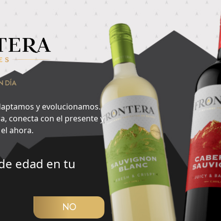
nsa en lo que quieres hacer ahora y encuentra aquí tu cepa id
vorito del día?
2
N DÍA
Noche
aptamos y evolucionamos.
a, conecta con el presente y
el ahora.
de edad en tu
CUBRIR PANORAMA
NO