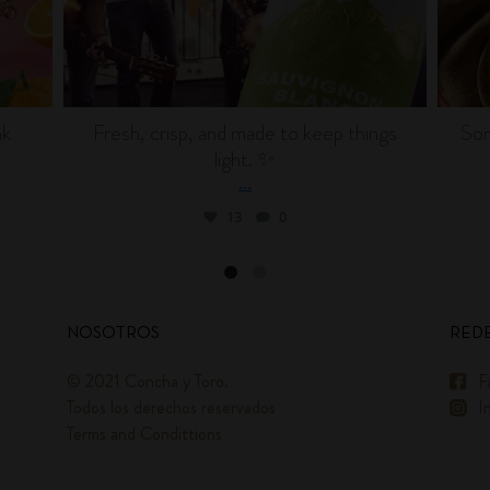
nk
Fresh, crisp, and made to keep things
Som
light. ✨
...
13
0
NOSOTROS
REDE
© 2021 Concha y Toro.
F
Todos los derechos reservados
I
Terms and Condittions