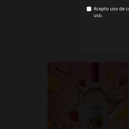
Acepto uso de c
uso.
fronterawines
Jul 16