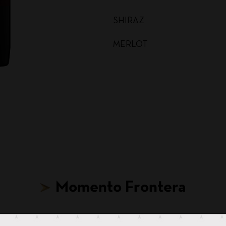
SHIRAZ
MERLOT
MALBEC
CARMENERE
SAUVIGNON BLANC
CABERNET SAUVIGNON
CHARDONNAY BAG IN BOX
Momento Frontera
SAUVIGNON BLANC BAG I
CABERNET SAUVIGNON BA
Hasta para tus ideas más locas, hay un Frontera.