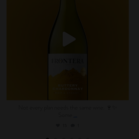
Not every plan needs the same wine. 🍷✨
Some
...
15
1