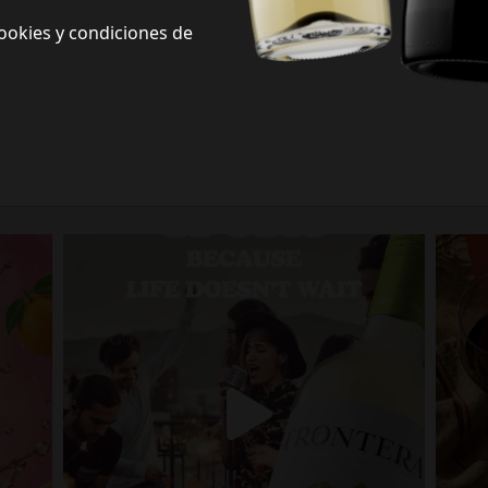
ookies y condiciones de
Frontera Redes Sociales
Siguenos en redes sociales y descubre nuevas formas de celebrar la vida
Porque la vida no espera.
fronterawines
Jul 13