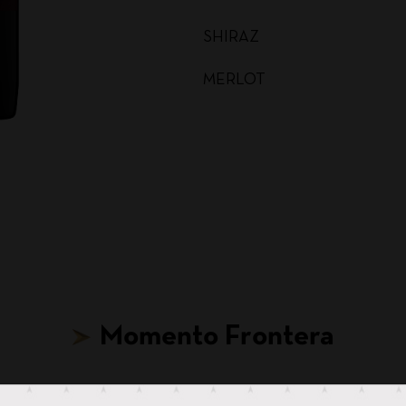
SHIRAZ
MERLOT
MALBEC
CARMENERE
SAUVIGNON BLANC
CABERNET SAUVIGNON
CHARDONNAY BAG IN BOX
Momento Frontera
SAUVIGNON BLANC BAG I
CABERNET SAUVIGNON BA
Hasta para tus ideas más locas, hay un Frontera.