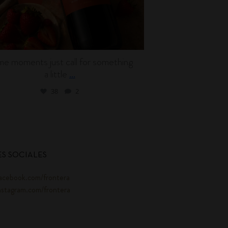
e moments just call for something
Wine can be en
a little
l
...
38
2
S SOCIALES
acebook.com/frontera
nstagram.com/frontera