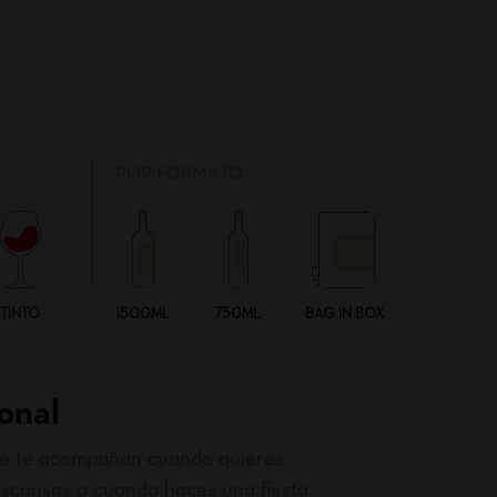
POR FORMATO
TINTO
1500ML
750ML
BAG IN BOX
onal
que te acompañan cuando quieres
scansas o cuando haces una fiesta