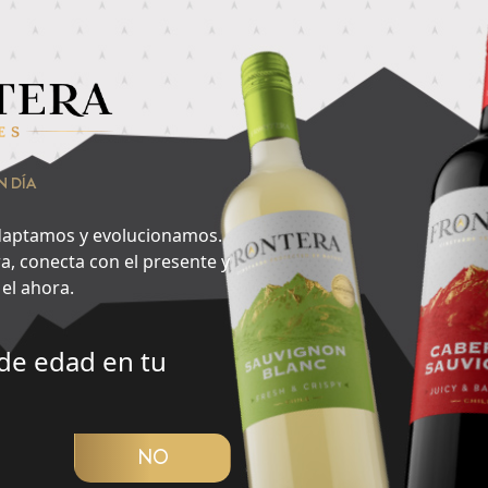
nsa en lo que quieres hacer ahora y encuentra aquí tu cepa id
raen más?
2
N DÍA
Especias
aptamos y evolucionamos.
a, conecta con el presente y
el ahora.
de edad en tu
CUBRIR PANORAMA
NO