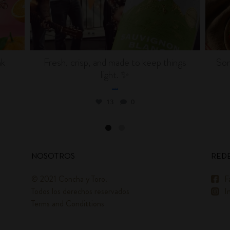
nk
Fresh, crisp, and made to keep things
Som
light. ✨
...
13
0
NOSOTROS
REDE
© 2021 Concha y Toro.
F
Todos los derechos reservados
I
Terms and Condittions