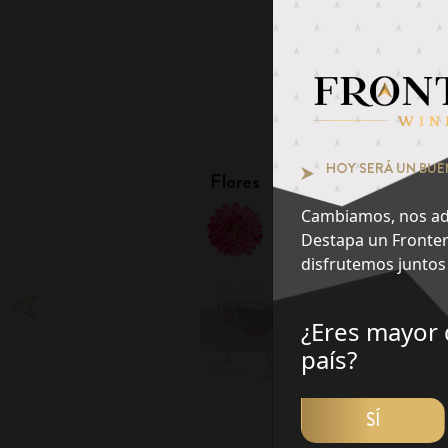
Pie
¿Qué notas te at
1
HOY SERÁ UN BUE
Flores
Frutas
Cambiamos, nos ad
Destapa un Fronter
disfrutemos juntos 
¿Eres mayor 
DES
país?
SÍ