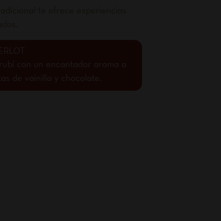
adicional te ofrece experiencias
ados.
ERLOT
o rubí con un encantador aroma a
s de vainilla y chocolate.