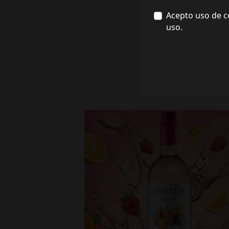
Acepto uso de c
uso.
fronterawines
Jul 16