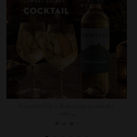
Friendship Day is all about the people who
make
...
26
1