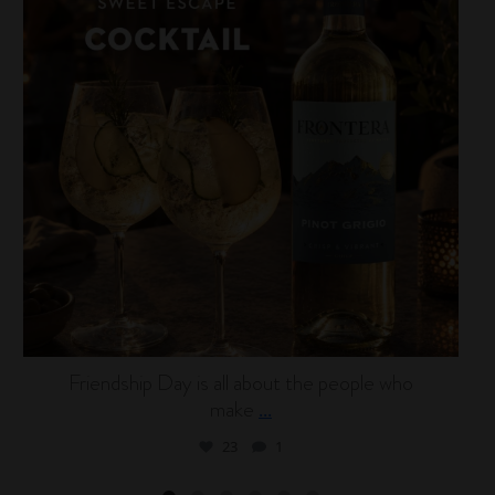
Friendship Day is all about the people who
make
...
23
1