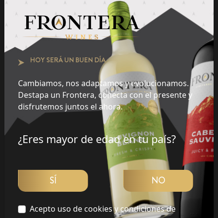
Flores
Frutas
Especias
HOY SERÁ UN BUEN DÍA
Cambiamos, nos adaptamos y evolucionamos.
DESCUBRIR PANORAMA
Destapa un Frontera, conecta con el presente y
disfrutemos juntos el ahora.
¿Eres mayor de edad en tu país?
Frontera Redes Sociales
Siguenos en redes sociales y descubre nuevas formas de celebrar
SÍ
NO
la vida.
Porque la vida no espera.
Acepto uso de cookies y condiciones de