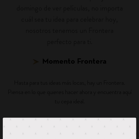
domingo de ver películas, no importa
cuál sea tu idea para celebrar hoy,
nosotros tenemos un Frontera
perfecto para ti.
Momento Frontera
Hasta para tus ideas más locas, hay un Frontera.
Piensa en lo que quieres hacer ahora y encuentra aquí
tu cepa ideal.
¿Qué notas te atraen más?
1
2