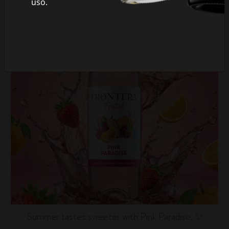
uso.
fronterawines
Jul 16
Summer tastes sweeter with Pink Paradise. ✨
...