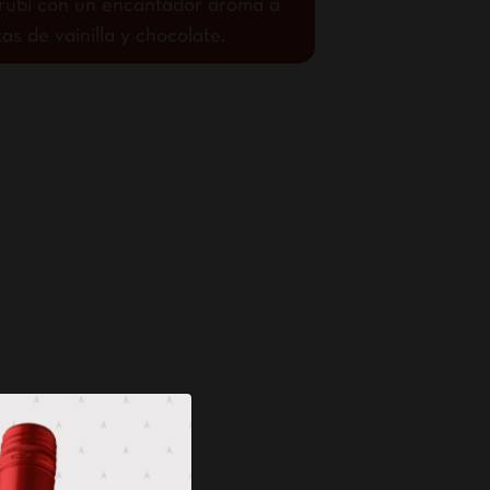
o rubí con un encantador aroma a
s de vainilla y chocolate.