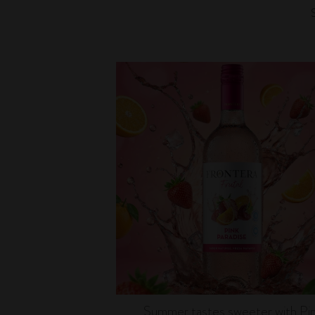
fronterawines
Jul 16
Summer tastes sweeter with Pi