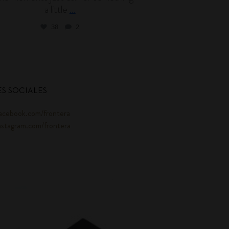
a little
l
...
38
2
S SOCIALES
acebook.com/frontera
nstagram.com/frontera