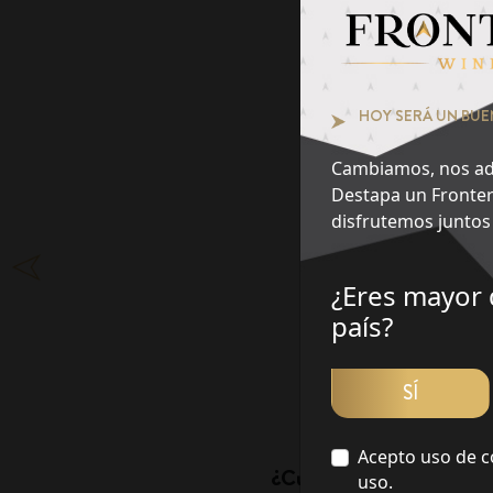
HOY SERÁ UN BUE
Cambiamos, nos ad
Destapa un Fronter
disfrutemos juntos 
¿Eres mayor 
país?
Pie
SÍ
Acepto uso de c
¿Cuál es tu momento fa
uso.