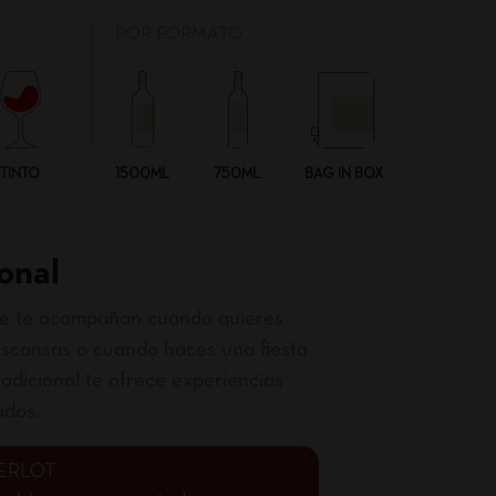
POR FORMATO
TINTO
1500ML
750ML
BAG IN BOX
onal
que te acompañan cuando quieres
scansas o cuando haces una fiesta
adicional te ofrece experiencias
ados.
ERLOT