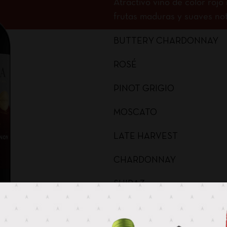
Atractivo vino de color roj
frutas maduras y suaves nota
BUTTERY CHARDONNAY
ROSÉ
PINOT GRIGIO
MOSCATO
LATE HARVEST
CHARDONNAY
SHIRAZ
MERLOT