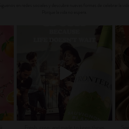
Siguenos en redes sociales y descubre nuevas formas de celebrar la vida
Porque la vida no espera.
fronterawines
Jul 13
nk
Fresh, crisp, and made to keep things
Som