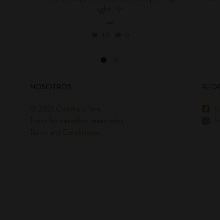
light. ✨
...
13
0
NOSOTROS
REDE
© 2021 Concha y Toro.
F
Todos los derechos reservados
I
Terms and Condittions